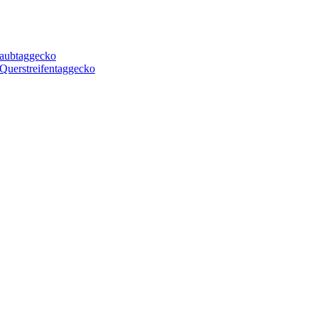
aubtaggecko
uerstreifentaggecko