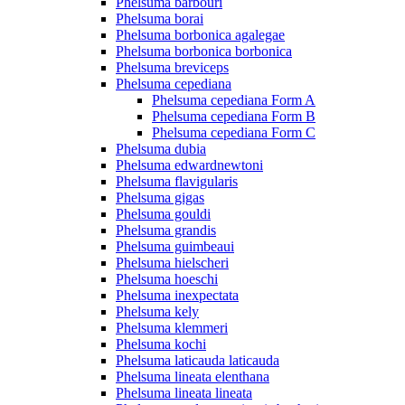
Phelsuma barbouri
Phelsuma borai
Phelsuma borbonica agalegae
Phelsuma borbonica borbonica
Phelsuma breviceps
Phelsuma cepediana
Phelsuma cepediana Form A
Phelsuma cepediana Form B
Phelsuma cepediana Form C
Phelsuma dubia
Phelsuma edwardnewtoni
Phelsuma flavigularis
Phelsuma gigas
Phelsuma gouldi
Phelsuma grandis
Phelsuma guimbeaui
Phelsuma hielscheri
Phelsuma hoeschi
Phelsuma inexpectata
Phelsuma kely
Phelsuma klemmeri
Phelsuma kochi
Phelsuma laticauda laticauda
Phelsuma lineata elenthana
Phelsuma lineata lineata