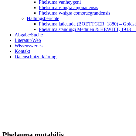
Phelsuma vanheygeni
Phelsuma v-nigra anjouanensis
Phelsuma v-nigra comoraegrandensis
Haltungsberichte
Phelsuma laticauda (BOETTGER, 1880) – Goldst
Phelsuma standingi Methuen & HEWITT, 1913 – Q
Abgabe/Suche
Literatur/Web
Wissenswertes
Kontakt
Datenschutzerklärung
Phelsuma mutabilis