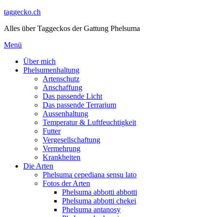
Direkt
taggecko.ch
zum
Alles über Taggeckos der Gattung Phelsuma
Inhalt
Menü
Über mich
Phelsumenhaltung
Artenschutz
Anschaffung
Das passende Licht
Das passende Terrarium
Aussenhaltung
Temperatur & Luftfeuchtigkeit
Futter
Vergesellschaftung
Vermehrung
Krankheiten
Die Arten
Phelsuma cepediana sensu lato
Fotos der Arten
Phelsuma abbotti abbotti
Phelsuma abbotti chekei
Phelsuma antanosy