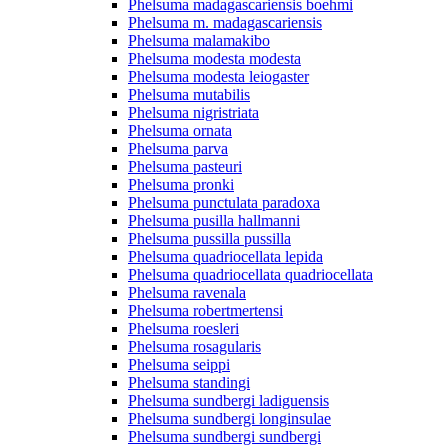
Phelsuma madagascariensis boehmi
Phelsuma m. madagascariensis
Phelsuma malamakibo
Phelsuma modesta modesta
Phelsuma modesta leiogaster
Phelsuma mutabilis
Phelsuma nigristriata
Phelsuma ornata
Phelsuma parva
Phelsuma pasteuri
Phelsuma pronki
Phelsuma punctulata paradoxa
Phelsuma pusilla hallmanni
Phelsuma pussilla pussilla
Phelsuma quadriocellata lepida
Phelsuma quadriocellata quadriocellata
Phelsuma ravenala
Phelsuma robertmertensi
Phelsuma roesleri
Phelsuma rosagularis
Phelsuma seippi
Phelsuma standingi
Phelsuma sundbergi ladiguensis
Phelsuma sundbergi longinsulae
Phelsuma sundbergi sundbergi