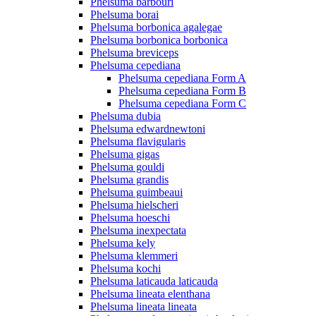
Phelsuma barbouri
Phelsuma borai
Phelsuma borbonica agalegae
Phelsuma borbonica borbonica
Phelsuma breviceps
Phelsuma cepediana
Phelsuma cepediana Form A
Phelsuma cepediana Form B
Phelsuma cepediana Form C
Phelsuma dubia
Phelsuma edwardnewtoni
Phelsuma flavigularis
Phelsuma gigas
Phelsuma gouldi
Phelsuma grandis
Phelsuma guimbeaui
Phelsuma hielscheri
Phelsuma hoeschi
Phelsuma inexpectata
Phelsuma kely
Phelsuma klemmeri
Phelsuma kochi
Phelsuma laticauda laticauda
Phelsuma lineata elenthana
Phelsuma lineata lineata