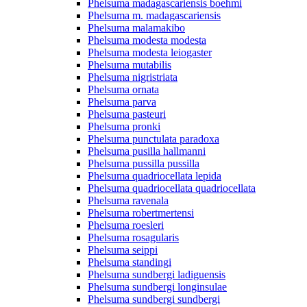
Phelsuma madagascariensis boehmi
Phelsuma m. madagascariensis
Phelsuma malamakibo
Phelsuma modesta modesta
Phelsuma modesta leiogaster
Phelsuma mutabilis
Phelsuma nigristriata
Phelsuma ornata
Phelsuma parva
Phelsuma pasteuri
Phelsuma pronki
Phelsuma punctulata paradoxa
Phelsuma pusilla hallmanni
Phelsuma pussilla pussilla
Phelsuma quadriocellata lepida
Phelsuma quadriocellata quadriocellata
Phelsuma ravenala
Phelsuma robertmertensi
Phelsuma roesleri
Phelsuma rosagularis
Phelsuma seippi
Phelsuma standingi
Phelsuma sundbergi ladiguensis
Phelsuma sundbergi longinsulae
Phelsuma sundbergi sundbergi