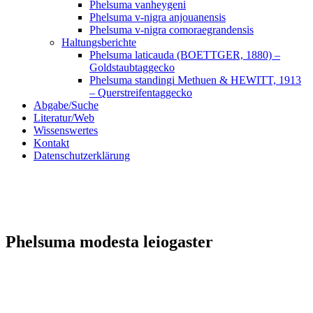
Phelsuma vanheygeni
Phelsuma v-nigra anjouanensis
Phelsuma v-nigra comoraegrandensis
Haltungsberichte
Phelsuma laticauda (BOETTGER, 1880) –
Goldstaubtaggecko
Phelsuma standingi Methuen & HEWITT, 1913
– Querstreifentaggecko
Abgabe/Suche
Literatur/Web
Wissenswertes
Kontakt
Datenschutzerklärung
Phelsuma modesta leiogaster