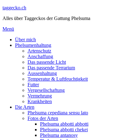
Direkt
taggecko.ch
zum
Alles über Taggeckos der Gattung Phelsuma
Inhalt
Menü
Über mich
Phelsumenhaltung
Artenschutz
Anschaffung
Das passende Licht
Das passende Terrarium
Aussenhaltung
Temperatur & Luftfeuchtigkeit
Futter
Vergesellschaftung
Vermehrung
Krankheiten
Die Arten
Phelsuma cepediana sensu lato
Fotos der Arten
Phelsuma abbotti abbotti
Phelsuma abbotti chekei
Phelsuma antanosy