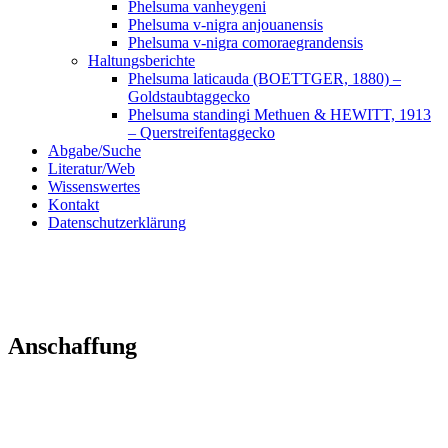
Phelsuma vanheygeni
Phelsuma v-nigra anjouanensis
Phelsuma v-nigra comoraegrandensis
Haltungsberichte
Phelsuma laticauda (BOETTGER, 1880) –
Goldstaubtaggecko
Phelsuma standingi Methuen & HEWITT, 1913
– Querstreifentaggecko
Abgabe/Suche
Literatur/Web
Wissenswertes
Kontakt
Datenschutzerklärung
Anschaffung