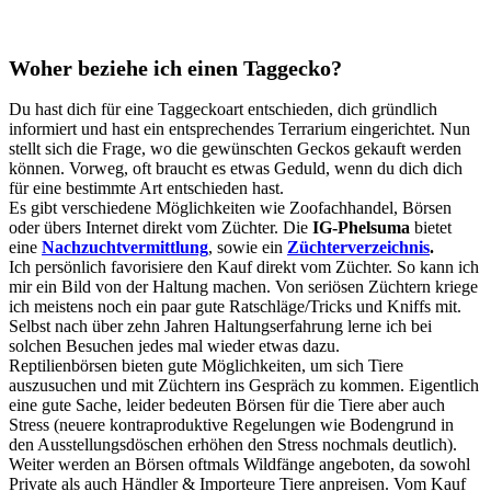
Woher beziehe ich einen Taggecko?
Du hast dich für eine Taggeckoart entschieden, dich gründlich
informiert und hast ein entsprechendes Terrarium eingerichtet. Nun
stellt sich die Frage, wo die gewünschten Geckos gekauft werden
können. Vorweg, oft braucht es etwas Geduld, wenn du dich dich
für eine bestimmte Art entschieden hast.
Es gibt verschiedene Möglichkeiten wie Zoofachhandel, Börsen
oder übers Internet direkt vom Züchter. Die
IG-Phelsuma
bietet
eine
Nachzuchtvermittlung
, sowie ein
Züchterverzeichnis
.
Ich persönlich favorisiere den Kauf direkt vom Züchter. So kann ich
mir ein Bild von der Haltung machen. Von seriösen Züchtern kriege
ich meistens noch ein paar gute Ratschläge/Tricks und Kniffs mit.
Selbst nach über zehn Jahren Haltungserfahrung lerne ich bei
solchen Besuchen jedes mal wieder etwas dazu.
Reptilienbörsen bieten gute Möglichkeiten, um sich Tiere
auszusuchen und mit Züchtern ins Gespräch zu kommen. Eigentlich
eine gute Sache, leider bedeuten Börsen für die Tiere aber auch
Stress (neuere kontraproduktive Regelungen wie Bodengrund in
den Ausstellungsdöschen erhöhen den Stress nochmals deutlich).
Weiter werden an Börsen oftmals Wildfänge angeboten, da sowohl
Private als auch Händler & Importeure Tiere anpreisen. Vom Kauf