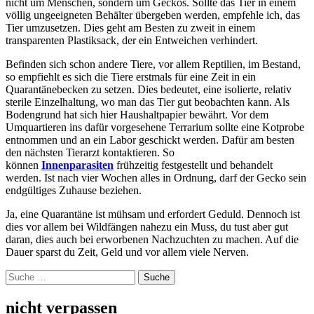
nicht um Menschen, sondern um Geckos. Sollte das Tier in einem
völlig ungeeigneten Behälter übergeben werden, empfehle ich, das
Tier umzusetzen. Dies geht am Besten zu zweit in einem
transparenten Plastiksack, der ein Entweichen verhindert.
Befinden sich schon andere Tiere, vor allem Reptilien, im Bestand,
so empfiehlt es sich die Tiere erstmals für eine Zeit in ein
Quarantänebecken zu setzen. Dies bedeutet, eine isolierte, relativ
sterile Einzelhaltung, wo man das Tier gut beobachten kann. Als
Bodengrund hat sich hier Haushaltpapier bewährt. Vor dem
Umquartieren ins dafür vorgesehene Terrarium sollte eine Kotprobe
entnommen und an ein Labor geschickt werden. Dafür am besten
den nächsten Tierarzt kontaktieren. So
können
Innenparasiten
frühzeitig festgestellt und behandelt
werden. Ist nach vier Wochen alles in Ordnung, darf der Gecko sein
endgültiges Zuhause beziehen.
Ja, eine Quarantäne ist mühsam und erfordert Geduld. Dennoch ist
dies vor allem bei Wildfängen nahezu ein Muss, du tust aber gut
daran, dies auch bei erworbenen Nachzuchten zu machen. Auf die
Dauer sparst du Zeit, Geld und vor allem viele Nerven.
Suche
nach:
nicht verpassen