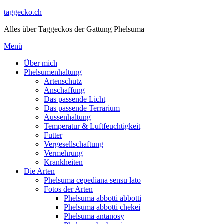
Direkt
taggecko.ch
zum
Alles über Taggeckos der Gattung Phelsuma
Inhalt
Menü
Über mich
Phelsumenhaltung
Artenschutz
Anschaffung
Das passende Licht
Das passende Terrarium
Aussenhaltung
Temperatur & Luftfeuchtigkeit
Futter
Vergesellschaftung
Vermehrung
Krankheiten
Die Arten
Phelsuma cepediana sensu lato
Fotos der Arten
Phelsuma abbotti abbotti
Phelsuma abbotti chekei
Phelsuma antanosy