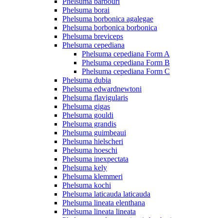
Phelsuma barbouri
Phelsuma borai
Phelsuma borbonica agalegae
Phelsuma borbonica borbonica
Phelsuma breviceps
Phelsuma cepediana
Phelsuma cepediana Form A
Phelsuma cepediana Form B
Phelsuma cepediana Form C
Phelsuma dubia
Phelsuma edwardnewtoni
Phelsuma flavigularis
Phelsuma gigas
Phelsuma gouldi
Phelsuma grandis
Phelsuma guimbeaui
Phelsuma hielscheri
Phelsuma hoeschi
Phelsuma inexpectata
Phelsuma kely
Phelsuma klemmeri
Phelsuma kochi
Phelsuma laticauda laticauda
Phelsuma lineata elenthana
Phelsuma lineata lineata