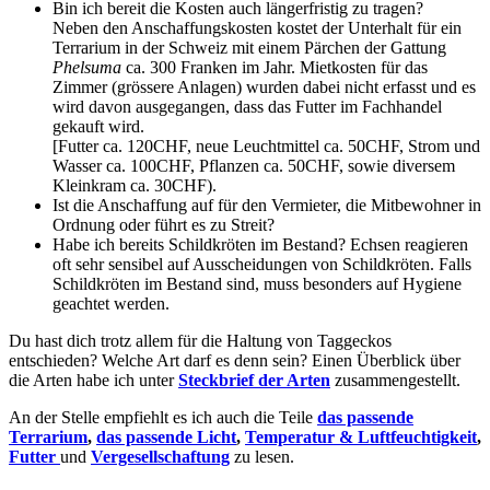
Bin ich bereit die Kosten auch längerfristig zu tragen?
Neben den Anschaffungskosten kostet der Unterhalt für ein
Terrarium in der Schweiz mit einem Pärchen der Gattung
Phelsuma
ca. 300 Franken im Jahr. Mietkosten für das
Zimmer (grössere Anlagen) wurden dabei nicht erfasst und es
wird davon ausgegangen, dass das Futter im Fachhandel
gekauft wird.
[Futter ca. 120CHF, neue Leuchtmittel ca. 50CHF, Strom und
Wasser ca. 100CHF, Pflanzen ca. 50CHF, sowie diversem
Kleinkram ca. 30CHF).
Ist die Anschaffung auf für den Vermieter, die Mitbewohner in
Ordnung oder führt es zu Streit?
Habe ich bereits Schildkröten im Bestand? Echsen reagieren
oft sehr sensibel auf Ausscheidungen von Schildkröten. Falls
Schildkröten im Bestand sind, muss besonders auf Hygiene
geachtet werden.
Du hast dich trotz allem für die Haltung von Taggeckos
entschieden? Welche Art darf es denn sein? Einen Überblick über
die Arten habe ich unter
Steckbrief der Arten
zusammengestellt.
An der Stelle empfiehlt es ich auch die Teile
das passende
Terrarium
,
das passende Licht
,
Temperatur & Luftfeuchtigkeit
,
Futter
und
Vergesellschaftung
zu lesen.