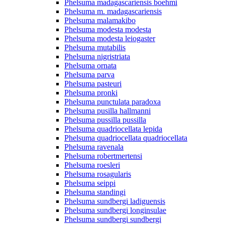
Phelsuma madagascariensis boehmi
Phelsuma m. madagascariensis
Phelsuma malamakibo
Phelsuma modesta modesta
Phelsuma modesta leiogaster
Phelsuma mutabilis
Phelsuma nigristriata
Phelsuma ornata
Phelsuma parva
Phelsuma pasteuri
Phelsuma pronki
Phelsuma punctulata paradoxa
Phelsuma pusilla hallmanni
Phelsuma pussilla pussilla
Phelsuma quadriocellata lepida
Phelsuma quadriocellata quadriocellata
Phelsuma ravenala
Phelsuma robertmertensi
Phelsuma roesleri
Phelsuma rosagularis
Phelsuma seippi
Phelsuma standingi
Phelsuma sundbergi ladiguensis
Phelsuma sundbergi longinsulae
Phelsuma sundbergi sundbergi