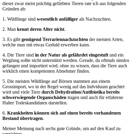
dieser zwar meist prächtig gefärbten Tieren rate ich aus folgenden
Gründen ab:
1. Wildfänge sind
wesentlich anfälliger
als Nachzuchten.
2. Man
kennt deren Alter nicht
.
3. Es gibt
genügend Terrariennachzuchten
der meisten Arten,
welche man mit etwas Geduld erwerben kann.
4. Die Tiere sind
in der Natur als gefährdet eingestuft
und ein
Wegfang sollte nicht unterstützt werden. Gerade, da oftmals sinnlos
gefangen und importiert wird, ohne zu wissen, dass die Tiere auch
wirklich einen kompetenten Abnehmer finden.
5. Die meisten Wildfänge auf Börsen stammen aus einem
Grossimport, wo in der Regel wenig auf das Indviduum geachtet
wird und viele Tiere
durch Dehydration/Antibiotika bereits
schwerwiegende Organschäden
tragen und auch für erfahrene
Halter Todeskandidaten darstellen.
6.
Krankheiten können sich auf einen bereits vorhandenen
Bestand übertragen
.
Meiner Meinung nach sechs gute Gründe, um auf den Kauf zu
verzichten.